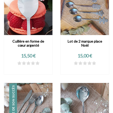
Cuillère en forme de
Lot de 2 marque place
cœur argenté
Noël
Prix
Prix
15,50 €
15,00 €
VICTIME DE SON SUCCÈS