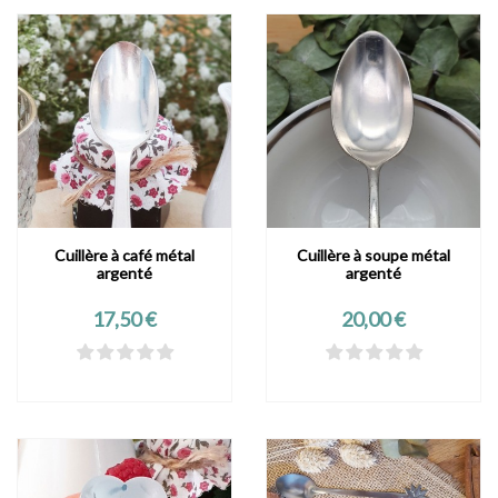
Cuillère à café métal
Cuillère à soupe métal
argenté
argenté
Prix
Prix
17,50 €
20,00 €