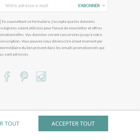
S’ABONNER
En soumettant ce formulaire, j'accepte que les données
nseignées soient utilisées pour l'envoi de newsletter et offres
omotionnelles. Vos données seront conservées jusqu'à votre
sinscription. Vous pouvez vous désinscrire à tout moment par
intermédiaire du lien présent dans les emails promotionnels qui
us sont adressés.
ER TOUT
ACCEPTER TOUT
égration / WEEZY