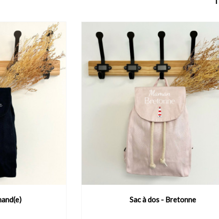
T
mand(e)
Sac à dos - Bretonne
DUIT
VOIR LE PRODUIT