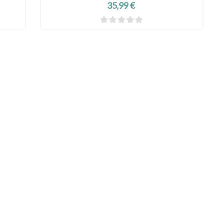
Prix
35,99 €