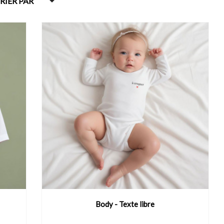

RIER PAR
Body - Texte libre
VOIR LE PRODUIT