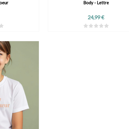
coeur
Body - Lettre
DUIT
VOIR LE PRODUIT
Prix
24,99 €