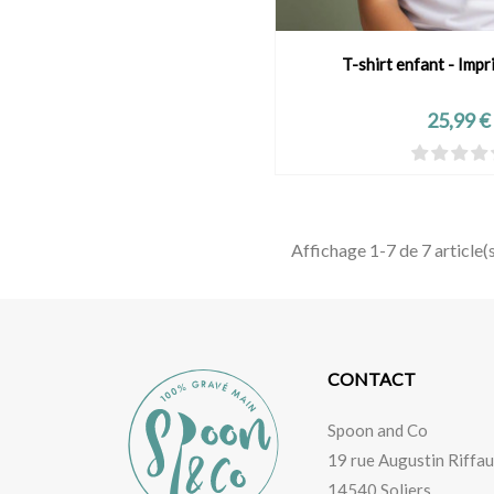
T-shirt enfant - Imp
VOIR LE PRO
Prix
25,99 €
Affichage 1-7 de 7 article(
CONTACT
Spoon and Co
19 rue Augustin Riffau
14540 Soliers