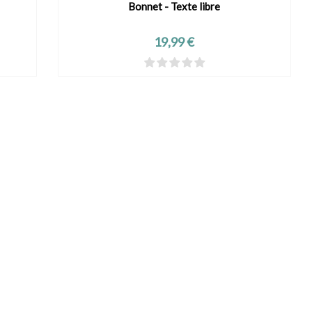
Bonnet - Texte libre
VOIR LE PRODUIT
Prix
19,99 €