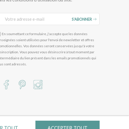
S’ABONNER
En soumettant ce formulaire, j'accepte que les données
nseignées soient utilisées pour l'envoi de newsletter et offres
omotionnelles. Vos données seront conservées jusqu'à votre
sinscription. Vous pouvez vous désinscrire à tout moment par
intermédiaire du lien présent dans les emails promotionnels qui
us sont adressés.
ER TOUT
ACCEPTER TOUT