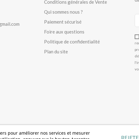
Conditions générales de Vente
Qui sommes nous ?
Paiement sécurisé
gmail.com
Foire aux questions
Politique de confidentialité
re
pr
Plan du site
dé
l'
vo
tiers pour améliorer nos services et mesurer
REJET