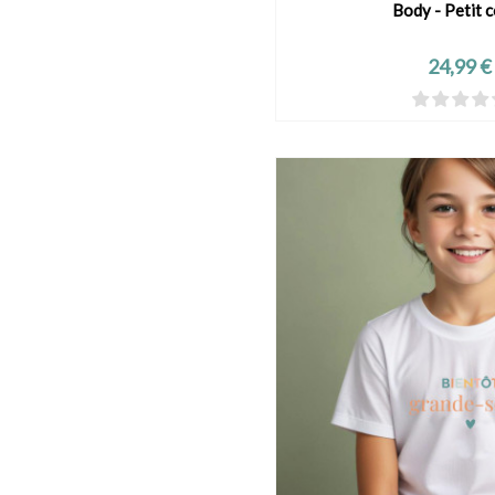
Body - Petit 
VOIR LE PRO
Prix
24,99 €