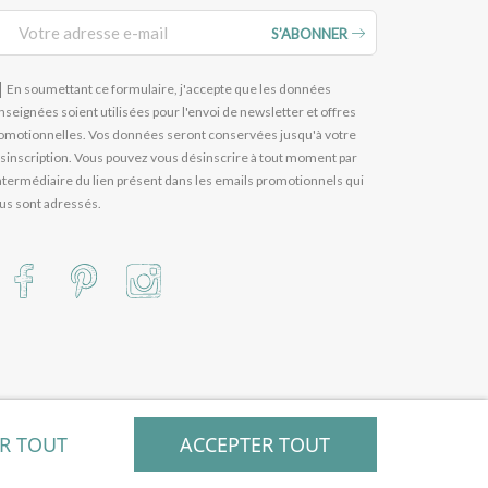
S’ABONNER
En soumettant ce formulaire, j'accepte que les données
nseignées soient utilisées pour l'envoi de newsletter et offres
omotionnelles. Vos données seront conservées jusqu'à votre
sinscription. Vous pouvez vous désinscrire à tout moment par
intermédiaire du lien présent dans les emails promotionnels qui
us sont adressés.
ER TOUT
ACCEPTER TOUT
égration / WEEZY