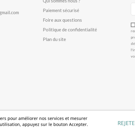
Qui sommes nous ?
Paiement sécurisé
gmail.com
Foire aux questions
Politique de confidentialité
re
pr
Plan du site
dé
l'
vo
tiers pour améliorer nos services et mesurer
REJET
tilisation, appuyez sur le bouton Accepter.
 Co. Tous droits réservés -
Webdesign / Tony Oheix
,
Développement - int