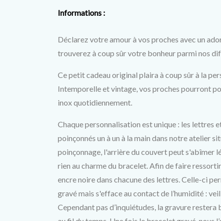
Informations :
Déclarez votre amour à vos proches avec un ador
trouverez à coup sûr votre bonheur parmi nos di
Ce petit cadeau original plaira à coup sûr à la pers
Intemporelle et vintage, vos proches pourront po
inox quotidiennement.
Chaque personnalisation est unique : les lettres e
poinçonnés un à un à la main dans notre atelier si
poinçonnage, l'arrière du couvert peut s'abîmer l
rien au charme du bracelet. Afin de faire ressortir
encre noire dans chacune des lettres. Celle-ci pe
gravé mais s'efface au contact de l’humidité : veil
Cependant pas d’inquiétudes, la gravure restera b
au fil du temps.
Une fois le bracelet gravé, nous l