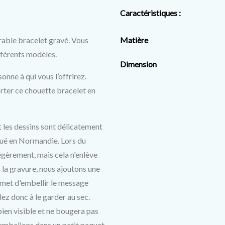
Caractéristiques :
able bracelet gravé. Vous 
Matière
fférents modèles.
Dimension
onne à qui vous l’offrirez. 
rter ce chouette bracelet en 
t les dessins sont délicatement 
tué en Normandie. Lors du 
égèrement, mais cela n'enlève 
 la gravure, nous ajoutons une 
rmet d'embellir le message 
lez donc à le garder au sec. 
ien visible et ne bougera pas 
’emballons dans un petit paquet 