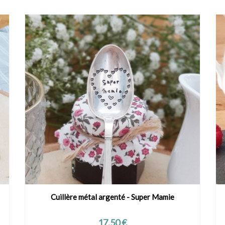
Cuillère métal argenté - Super Mamie
VOIR LE PRODUIT
Prix
17,50 €