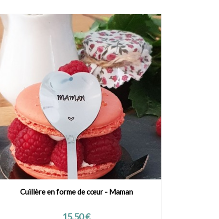
Cuillère en forme de cœur - Maman
Cuil
VOIR LE PRODUIT
Prix
15,50 €