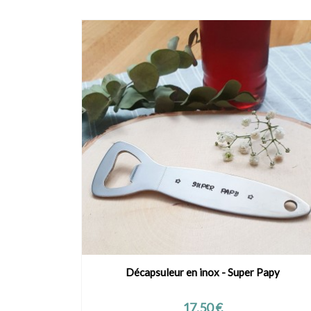
poule
Décapsuleur en inox - Super Papy
VOIR LE PRODUIT
Prix
17,50 €